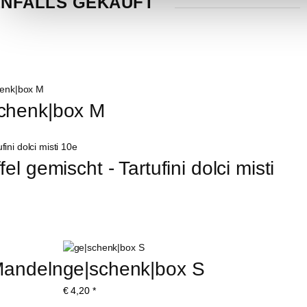
NFALLS GEKAUFT
chenk|box M
l gemischt - Tartufini dolci misti 
Mandeln
ge|schenk|box S
€
4,20
*