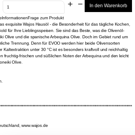
e
Informationen
Frage zum Produkt
das exquisite Wajos Hausöl - die Besonderheit für das tägliche Kochen,
old für Ihre Lieblingsspeisen. Sie sind das Beste, was die Olivenöl-
eiki Olive und die spanische Arbequina Olive. Doch im Gebiet rund um
mliche Trennung. Denn für EVOO werden hier beide Olivensorten
 Kaltextraktion unter 30 °C ist es besonders kraftvoll und reichhaltig
fruchtig-frischen und süßlichen Noten der Arbequina und den leicht
oneiki Olive.
n.
*******************************************************************************************
eutschland, www.wajos.de