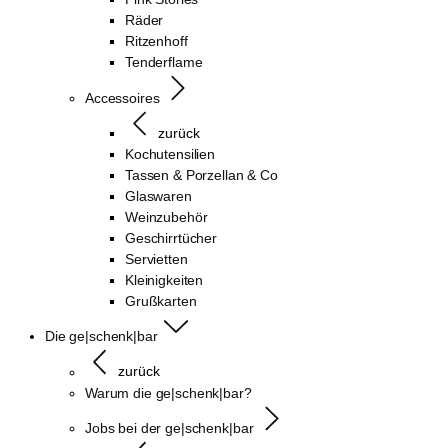
Räder
Ritzenhoff
Tenderflame
Accessoires
zurück
Kochutensilien
Tassen & Porzellan & Co
Glaswaren
Weinzubehör
Geschirrtücher
Servietten
Kleinigkeiten
Grußkarten
Die ge|schenk|bar
zurück
Warum die ge|schenk|bar?
Jobs bei der ge|schenk|bar