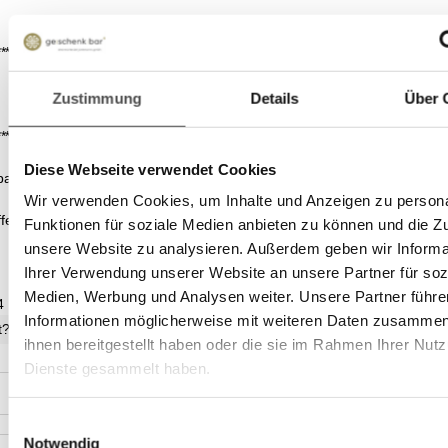
*******************************************************************************************
Zustimmung
Details
Über 
*******************************************************************************************
Diese Webseite verwendet Cookies
anien. Erste Güteklasse - direkt aus Oliven ausschließlich mit
Wir verwenden Cookies, um Inhalte und Anzeigen zu persona
toffen GROSS-geschrieben.
Funktionen für soziale Medien anbieten zu können und die Zug
unsere Website zu analysieren. Außerdem geben wir Informa
Ihrer Verwendung unserer Website an unsere Partner für soz
Medien, Werbung und Analysen weiter. Unsere Partner führe
4
Informationen möglicherweise mit weiteren Daten zusammen,
t?
ihnen bereitgestellt haben oder die sie im Rahmen Ihrer Nut
Dienste gesammelt haben.
Einwilligungsauswahl
Notwendig