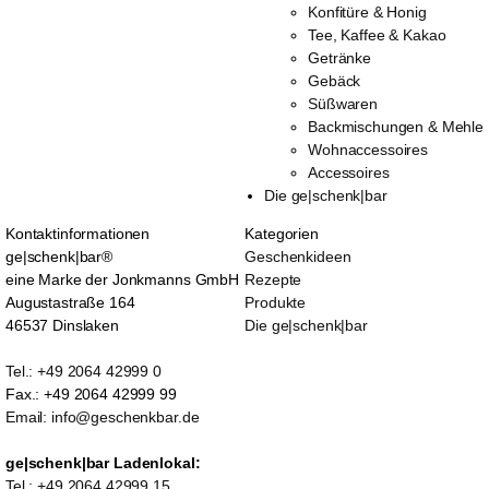
Konfitüre & Honig
Tee, Kaffee & Kakao
Getränke
Gebäck
Süßwaren
Backmischungen & Mehle
Wohnaccessoires
Accessoires
Die ge|schenk|bar
Kontaktinformationen
Kategorien
ge|schenk|bar®
Geschenkideen
eine Marke der Jonkmanns GmbH
Rezepte
Augustastraße 164
Produkte
46537 Dinslaken
Die ge|schenk|bar
Tel.: +49 2064 42999 0
Fax.: +49 2064 42999 99
Email: info@geschenkbar.de
ge|schenk|bar Ladenlokal:
Tel.: +49 2064 42999 15