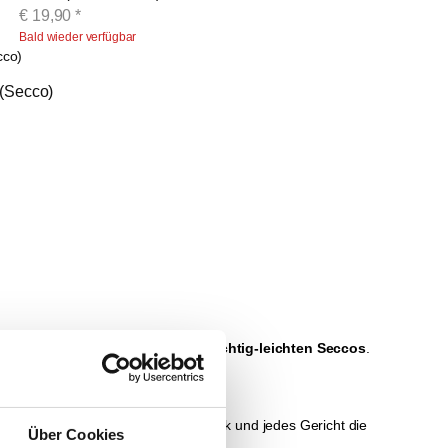
€
19,90
*
Bald wieder verfügbar
 (Secco)
Weinen, prickelndem Sekt
und
fruchtig-leichten Seccos
.
oder lieblich – für jeden Geschmack und jedes Gericht die
Über Cookies