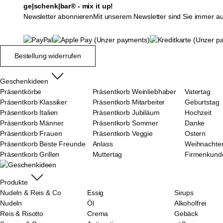
ge|schenk|bar® - mix it up!
Newsletter abonnieren
Mit unserem Newsletter sind Sie immer a
Bestellung widerrufen
Geschenkideen
Präsentkörbe
Präsentkorb Weinliebhaber
Vatertag
Präsentkorb Klassiker
Präsentkorb Mitarbeiter
Geburtstag
Präsentkorb Italien
Präsentkorb Jubiläum
Hochzeit
Präsentkorb Männer
Präsentkorb Sommer
Danke
Präsentkorb Frauen
Präsentkorb Veggie
Ostern
Präsentkorb Beste Freunde
Anlass
Weihnachte
Präsentkorb Grillen
Muttertag
Firmenkund
Produkte
Nudeln & Reis & Co
Essig
Sirups
Nudeln
Öl
Alkoholfrei
Reis & Risotto
Crema
Gebäck