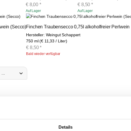
€
8,00
*
€
8,50
*
Auf Lager
Auf Lager
lwein (Secco)
Finchen Traubensecco 0,75l alkoholfreier Perlwein
Hersteller: Weingut Schappert
750 ml (€ 11,33 / Liter)
€
8,50
*
Bald wieder verfügbar
brik
„Wein, Sekt & Secco“
finden Sie eine feine Auswahl an
erlesenen 
lle Geschenkidee für Genießer:innen.
 fruchtige
Rosés
von ausgewählten Weingütern. Ob trocken, halbtrocken 
Details