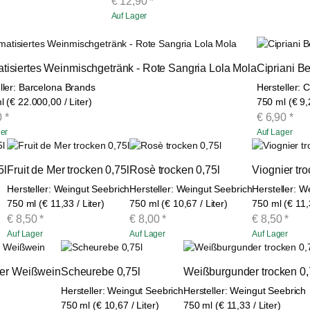
€
12,90
*
Auf Lager
tisiertes Weinmischgetränk - Rote Sangria Lola Mola
Cipriani B
ller: Barcelona Brands
Hersteller: Ci
l (€ 22.000,00 / Liter)
750 ml (€ 9,2
0
*
€
6,90
*
er
Auf Lager
5l
Fruit de Mer trocken 0,75l
Rosè trocken 0,75l
Viognier tro
Hersteller: Weingut Seebrich
Hersteller: Weingut Seebrich
Hersteller: W
750 ml (€ 11,33 / Liter)
750 ml (€ 10,67 / Liter)
750 ml (€ 11,3
€
8,50
*
€
8,00
*
€
8,50
*
Auf Lager
Auf Lager
Auf Lager
eier Weißwein
Scheurebe 0,75l
Weißburgunder trocken 0,
Hersteller: Weingut Seebrich
Hersteller: Weingut Seebrich
750 ml (€ 10,67 / Liter)
750 ml (€ 11,33 / Liter)