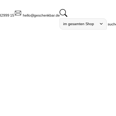
42999 15
hello@geschenkbar.de
such