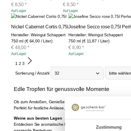
€
8,50
*
€
8,50
*
Auf Lager
Auf Lager
Nickel Cabernet Cortis 0,75l
Josefine Secco rose 0,75l Per
Hersteller: Weingut Schappert
Hersteller: Weingut Schappert
750 ml (€ 64,00 / Liter)
750 ml (€ 11,87 / Liter)
€
48,00
*
€
8,90
*
Auf Lager
Auf Lager
1
2
3
Sortierung / Anzahl
Edle Tropfen für genussvolle Momente
Ob zum Anstoßen, Genießen oder Verschenken – in unserer Ru
Perfekt für festliche Anlässe, gemütliche Abende oder als stilvo
Weine aus besten Lagen
Entdecken Sie aromatische
Rotweine
, elegante
Weißweine
und
Zustimmung
passende Begleitung.