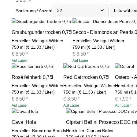
1
2
3
Sortierung / Anzahl
Grauburgunder trocken 0,75l
Secco - Diamonds an Pearls 0
Hersteller: Weingut Wildner
Hersteller: Weingut Wildner
750 ml (€ 11,33 / Liter)
750 ml (€ 11,33 / Liter)
€
8,50
*
€
8,50
*
Auf Lager
Auf Lager
Rosé feinherb 0,75l
Red Cat trocken 0,75l
Osterol - A
Hersteller: Weingut Wildner
Hersteller: Weingut Wildner
Hersteller:
750 ml (€ 11,33 / Liter)
750 ml (€ 11,33 / Liter)
750 ml (€ 10
€
8,50
*
€
8,50
*
€
7,90
*
Auf Lager
Auf Lager
Auf Lager
Cava ¡Hola
Cipriani Bellini Prosecco DOC m
Hersteller: Barcelona Brands
Hersteller: Cipriani Bellini
750 ml (€ 17,20 / Liter)
750 ml (€ 19,87 / Liter)