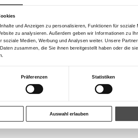
Cookies
sich ideal zum Anstoßen – sei es zum Geburtstag, zur Hochzeit oder ein
nhalte und Anzeigen zu personalisieren, Funktionen für soziale
Website zu analysieren. Außerdem geben wir Informationen zu I
pfen liegen Sie immer richtig. Ideal kombinierbar mit Antipasti, Schokol
r soziale Medien, Werbung und Analysen weiter. Unsere Partner
besondere Genussmomente direkt nach Hause holen – stilvoll, lecker und
 Daten zusammen, die Sie ihnen bereitgestellt haben oder die s
n.
Präferenzen
Statistiken
Auswahl erlauben