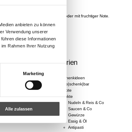
fach auf das Leben. In Weiß, Rosé oder mit fruchtiger Note.
 Medien anbieten zu können
hrer Verwendung unserer
ade oder Feinkost.
 führen diese Informationen
 mit Charakter.
ie im Rahmen Ihrer Nutzung
Kategorien
Marketing
Geschenkideen
Die ge|schenk|bar
Rezepte
Produkte
Nudeln & Reis & Co
Alle zulassen
Saucen & Co
Gewürze
Essig & Öl
Antipasti