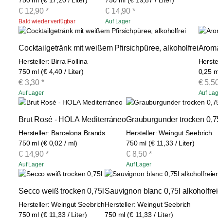
€
12,90
*
€
14,90
*
Bald wieder verfügbar
Auf Lager
Cocktailgetränk mit weißem Pfirsichpüree, alkoholfrei
Aroma
Hersteller: Birra Follina
Herste
750 ml (€ 4,40 / Liter)
0,25 m
€
3,30
*
€
5,5
Auf Lager
Auf Lag
Brut Rosé - HOLA Mediterráneo
Grauburgunder trocken 0,7
Hersteller: Barcelona Brands
Hersteller: Weingut Seebrich
750 ml (€ 0,02 / ml)
750 ml (€ 11,33 / Liter)
€
14,90
*
€
8,50
*
Auf Lager
Auf Lager
Secco weiß trocken 0,75l
Sauvignon blanc 0,75l alkoholfr
Hersteller: Weingut Seebrich
Hersteller: Weingut Seebrich
750 ml (€ 11,33 / Liter)
750 ml (€ 11,33 / Liter)