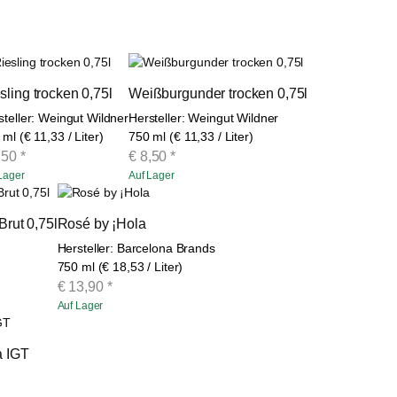
sling trocken 0,75l
Weißburgunder trocken 0,75l
steller: Weingut Wildner
Hersteller: Weingut Wildner
ml (€ 11,33 / Liter)
750 ml (€ 11,33 / Liter)
,50
*
€
8,50
*
Lager
Auf Lager
Brut 0,75l
Rosé by ¡Hola
Hersteller: Barcelona Brands
750 ml (€ 18,53 / Liter)
€
13,90
*
Auf Lager
a IGT