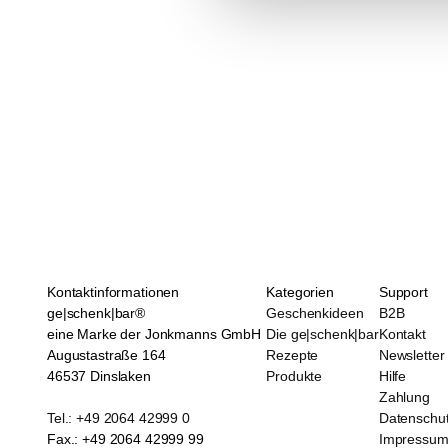
Kontaktinformationen
Kategorien
Support
ge|schenk|bar®
Geschenkideen
B2B
eine Marke der Jonkmanns GmbH
Die ge|schenk|bar
Kontakt
Augustastraße 164
Rezepte
Newsletter
46537 Dinslaken
Produkte
Hilfe
Zahlung
Tel.: +49 2064 42999 0
Datenschu
Fax.: +49 2064 42999 99
Impressu