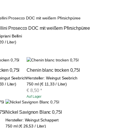
ellini Prosecco DOC mit weißem Pfirsichpüree
priani Bellini
0 / Liter)
cken 0,75l
Chenin blanc trocken 0,75l
eingut Seebrich
Hersteller: Weingut Seebrich
3 / Liter)
750 ml (€ 11,33 / Liter)
€
8,50
*
Auf Lager
75l
Nickel Savignon Blanc 0,75l
Hersteller: Weingut Schappert
750 ml (€ 26,53 / Liter)