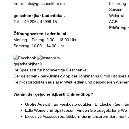
Email: info@geschenkbar.de
Lieferung
Service
ge|schenk|bar Ladenlokal:
Widerruf
Tel.: +49 2064 42999 15
AGB
Erklärung z
Öffnungszeiten Ladenlokal:
Montag – Freitag: 9.00 – 18.00 Uhr
Samstag: 10.00 – 14.00 Uhr
ge|schenk|bar®
Ihr Spezialist für hochwertige Geschenke
Der ge|schenk|bar-Online-Shop der Jonkmanns GmbH ist spezial
Feinkostprodukten aus aller Welt, edlen und besonderen Weinen
Warum der ge|schenk|bar® Online-Shop?
Große Auswahl an Feinkostprodukten: Entdecken Sie inte
Edle Weine und Spirituosen: Finden Sie ausgefallene Wei
Exklusive Accessoires: Stöbern Sie in unserem Sortiment