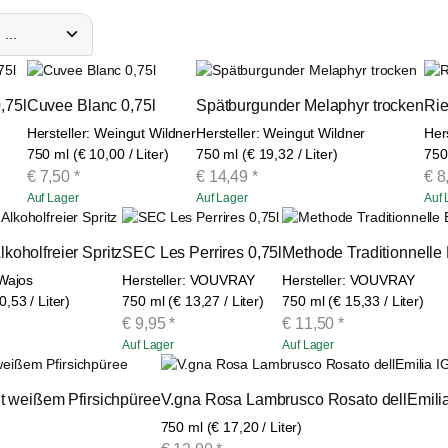
,75l
Cuvee Blanc 0,75l
Spätburgunder Melaphyr trocken
Rie
Hersteller: Weingut Wildner
Hersteller: Weingut Wildner
Her
750 ml (€ 10,00 / Liter)
750 ml (€ 19,32 / Liter)
750 
€
7,50
*
€
14,49
*
€
8
Auf Lager
Auf Lager
Auf 
lkoholfreier Spritz
SEC Les Perrires 0,75l
Methode Traditionnelle 
 Wajos
Hersteller: VOUVRAY
Hersteller: VOUVRAY
,53 / Liter)
750 ml (€ 13,27 / Liter)
750 ml (€ 15,33 / Liter)
€
9,95
*
€
11,50
*
Auf Lager
Auf Lager
it weißem Pfirsichpüree
V.gna Rosa Lambrusco Rosato dellEmili
750 ml (€ 17,20 / Liter)