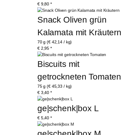
€
9,80
*
Snack Oliven grün 
Kalamata mit Kräutern
70 g (€ 42,14 / kg)
€
2,95
*
Biscuits mit 
getrockneten Tomaten
75 g (€ 45,33 / kg)
€
3,40
*
ge|schenk|box L
€
5,40
*
ge|schenk|box M