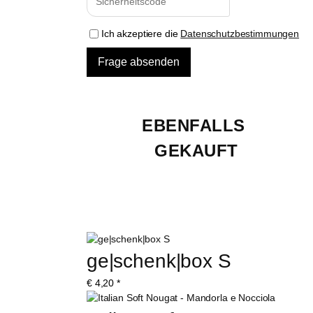
Ich akzeptiere die
Datenschutzbestimmungen
EBENFALLS 
GEKAUFT
ge|schenk|box S
€
4,20
*