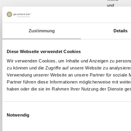
und
Spirituosen
für
besondere
Anlässe.
Zustimmung
Details
Exklusive
Accessoires:
Stöbern
Diese Webseite verwendet Cookies
Sie in
unserem
Wir verwenden Cookies, um Inhalte und Anzeigen zu personal
Sortiment
zu können und die Zugriffe auf unsere Website zu analysier
an
Verwendung unserer Website an unsere Partner für soziale 
stilvollen
Partner führen diese Informationen möglicherweise mit weite
Küchen-
haben oder die sie im Rahmen Ihrer Nutzung der Dienste g
und
Wohnaccesso
die jedes
Einwilligungsauswahl
Zuhause
Notwendig
verschönern.