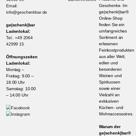
Geschenke. Im
Email:
ge|schenk|bar®
info@geschenkbar.de
Online-Shop
finden Sie ein
ge|schenk|bar
umfangreiches
Ladenlokal:
Sortiment an
Tel.: +49 2064
erlesenen
42999 15
Feinkostprodukten
aus aller Welt,
Öffnungszeiten
edlen und
Ladenlokal:
besonderen
Montag –
Weinen und
Freitag: 9.00 –
Spirituosen
18.00 Uhr
sowie einer
Samstag: 10.00
Vielzahl an
– 14.00 Uhr
exklusiven
Küchen- und
Wohnaccessoires.
Warum der
ge|schenk|bar®