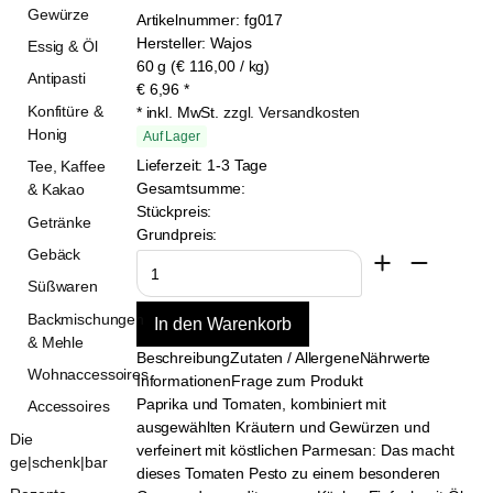
Gewürze
Artikelnummer:
fg017
Hersteller:
Wajos
Essig & Öl
60 g (€ 116,00 / kg)
Antipasti
€
6,96
*
Konfitüre &
* inkl. MwSt.
zzgl. Versandkosten
Honig
Auf Lager
Lieferzeit: 1-3 Tage
Tee, Kaffee
Gesamtsumme:
& Kakao
Stückpreis:
Getränke
Grundpreis:
Gebäck
Süßwaren
Backmischungen
& Mehle
Beschreibung
Zutaten / Allergene
Nährwerte
Wohnaccessoires
Informationen
Frage zum Produkt
Paprika und Tomaten, kombiniert mit
Accessoires
ausgewählten Kräutern und Gewürzen und
Die
verfeinert mit köstlichen Parmesan: Das macht
ge|schenk|bar
dieses Tomaten Pesto zu einem besonderen