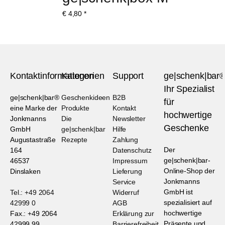
€
4,80
*
Kontaktinformationen
Kategorien
Support
ge|schenk|bar
Ihr Spezialist
ge|schenk|bar®
Geschenkideen
B2B
für
eine Marke der
Produkte
Kontakt
hochwertige
Jonkmanns
Die
Newsletter
Geschenke
GmbH
ge|schenk|bar
Hilfe
Augustastraße
Rezepte
Zahlung
Der
164
Datenschutz
ge|schenk|bar-
46537
Impressum
Online-Shop der
Dinslaken
Lieferung
Jonkmanns
Service
GmbH ist
Tel.: +49 2064
Widerruf
spezialisiert auf
42999 0
AGB
hochwertige
Fax.: +49 2064
Erklärung zur
Präsente und
42999 99
Barrierefreiheit