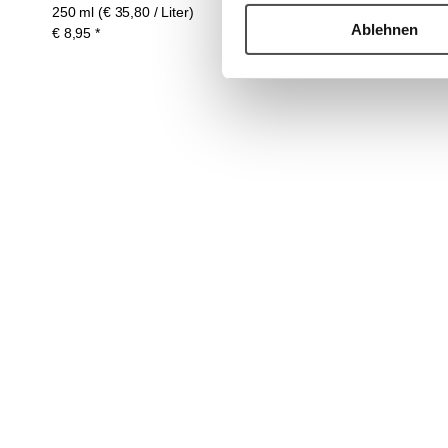
250 ml (€ 35,80 / Liter)
Ablehnen
€
8,95
*