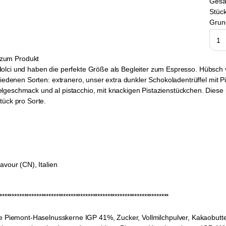
Ges
Stück
Grun
zum Produkt
ufi dolci und haben die perfekte Größe als Begleiter zum Espresso. Hübs
chiedenen Sorten: extranero, unser extra dunkler Schokoladentrüffel mit
geschmack und al pistacchio, mit knackigen Pistazienstückchen. Diese pi
tück pro Sorte.
avour (CN), Italien
********************************************************************
e Piemont-Haselnusskerne IGP 41%, Zucker, Vollmilchpulver, Kakaobutter,