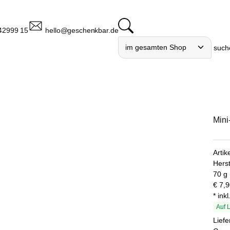
42999 15
hello@geschenkbar.de
such
Mini
Arti
Herst
70 g 
€
7,9
* ink
Auf 
Liefe