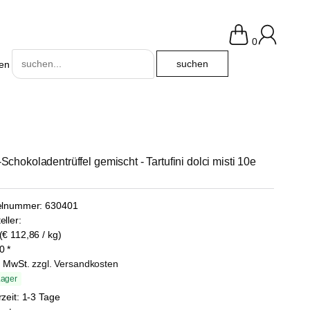
0
en
-Schokoladentrüffel gemischt - Tartufini dolci misti 10e
kelnummer:
630401
eller:
(€ 112,86 / kg)
0
*
l. MwSt.
zzgl. Versandkosten
Lager
rzeit: 1-3 Tage