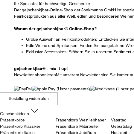
Ihr Spezialist für hochwertige Geschenke
Der ge|schenk|bar-Online-Shop der Jonkmanns GmbH ist spezial
Feinkostprodukten aus aller Welt, edlen und besonderen Weinen
Warum der ge|schenk|bar® Online-Shop?
Große Auswahl an Feinkostprodukten: Entdecken Sie inte
Edle Weine und Spirituosen: Finden Sie ausgefallene Wei
Exklusive Accessoires: Stöbern Sie in unserem Sortiment
ge|schenk|bar® - mix it up!
Newsletter abonnieren
Mit unserem Newsletter sind Sie immer a
Bestellung widerrufen
Geschenkideen
Präsentkörbe
Präsentkorb Weinliebhaber
Vatertag
Präsentkorb Klassiker
Präsentkorb Mitarbeiter
Geburtstag
Präsentkorb Italien
Präsentkorb Jubiläum
Hochzeit