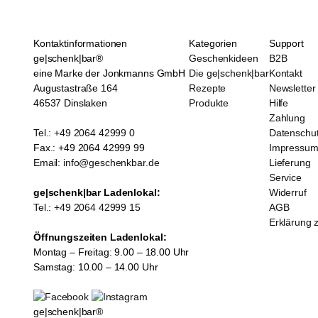
Kontaktinformationen
Kategorien
Support
ge|schenk|bar®
Geschenkideen
B2B
eine Marke der Jonkmanns GmbH
Die ge|schenk|bar
Kontakt
Augustastraße 164
Rezepte
Newsletter
46537 Dinslaken
Produkte
Hilfe
Zahlung
Tel.: +49 2064 42999 0
Datenschu
Fax.: +49 2064 42999 99
Impressu
Email: info@geschenkbar.de
Lieferung
Service
ge|schenk|bar Ladenlokal:
Widerruf
Tel.: +49 2064 42999 15
AGB
Erklärung z
Öffnungszeiten Ladenlokal:
Montag – Freitag: 9.00 – 18.00 Uhr
Samstag: 10.00 – 14.00 Uhr
ge|schenk|bar®