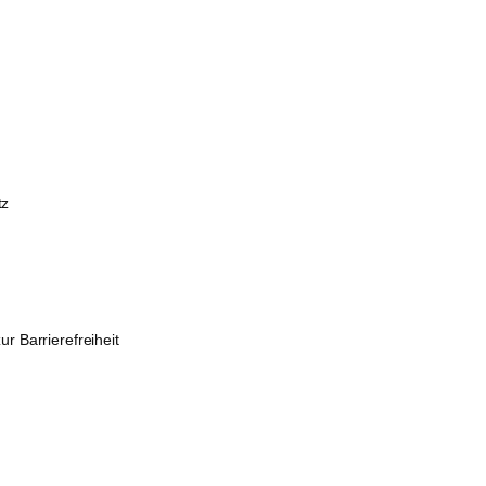
tz
m
ur Barrierefreiheit