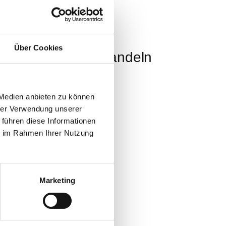
Über Cookies
 Cantuccini mit Mandeln
 Medien anbieten zu können
deln
hrer Verwendung unserer
 führen diese Informationen
ie im Rahmen Ihrer Nutzung
Tradizionale
Marketing