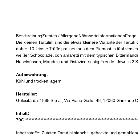
Beschreibung
Zutaten / Allergene
Nährwerte
Informationen
Frage 
Die kleinen Tartufini sind die etwas kleinere Variante der Tart
daher. 10 feinste Trüffelpralinen aus dem Piemont in fünf vers
weißer Schokolade, con amaretti mit dem typischen Bittermandel
Haselnüssen, Mandeln und Pistazien richtig Freude. Jeweils 2 S
Aufbewahrung:
Kühl und trocken lagern
Hersteller:
Golosità dal 1885 S.p.a., Via Piana Gallo, 48, 12060 Grinzane C
Inhalt:
70G ****************************************************************************
Inhaltsstoffe:
Zutaten Tartufini bianchi:, gehackte und gemahlen