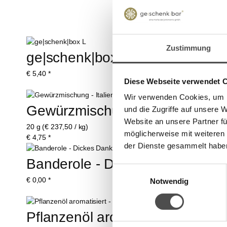
Zustimmung
ge|schenk|box L
ge|schenk|box
€
5,40
*
€
4,80
*
Diese Webseite verwendet 
Wir verwenden Cookies, um I
Gewürzmischung - Italienische 
und die Zugriffe auf unsere 
Website an unsere Partner fü
20 g (€ 237,50 / kg)
möglicherweise mit weiteren
€
4,75
*
der Dienste gesammelt habe
Banderole - Dickes Dankeschö
Einwilligungsauswahl
€
0,00
*
Notwendig
Pflanzenöl aromatisiert - Basili