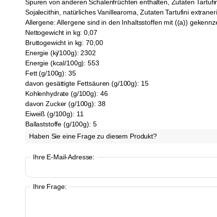
Spuren von anderen Schalenfrüchten enthalten, Zutaten Tartuf
Sojalecithin, natürliches Vanillearoma, Zutaten Tartufini extr
Allergene:
Allergene sind in den Inhaltsstoffen mit ((a)) gekennz
Nettogewicht in kg:
0,07
Bruttogewicht in kg:
70,00
Energie (kj/100g):
2302
Energie (kcal/100g):
553
Fett (g/100g):
35
davon gesättigte Fettsäuren (g/100g):
15
Kohlenhydrate (g/100g):
46
davon Zucker (g/100g):
38
Eiweiß (g/100g):
11
Ballaststoffe (g/100g):
5
Haben Sie eine Frage zu diesem Produkt?
Ihre E-Mail-Adresse:
Ihre Frage: