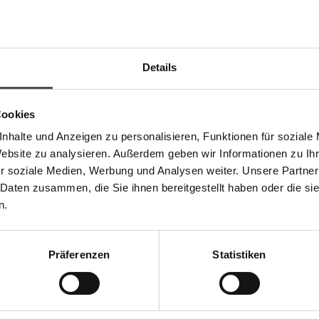
Details
 M
Toskanische Mandelkekse - Große
180 g (€ 32,78 / kg)
Cookies
€
5,90
*
nhalte und Anzeigen zu personalisieren, Funktionen für soziale
Kräuter
Reginella Hartweizengrießnu
Website zu analysieren. Außerdem geben wir Informationen zu I
r soziale Medien, Werbung und Analysen weiter. Unsere Partner
500 g (€ 12,40 / kg)
 Daten zusammen, die Sie ihnen bereitgestellt haben oder die s
€
6,20
*
n.
n
Tomatensauce mit Oregano - Sugo 
480 ml (€ 11,25 / Liter)
Präferenzen
Statistiken
€
5,40
*
kum