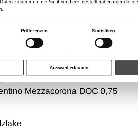
 Daten zusammen, die Sie ihnen bereitgestellt haben oder die s
n.
tensorten - Sugo Alla Napoletan
Präferenzen
Statistiken
donnay Trentino Mezzacorona DOC
ge
Auswahl erlauben
€
4,2
 Trentino Mezzacorona DOC 0,75
lzlake