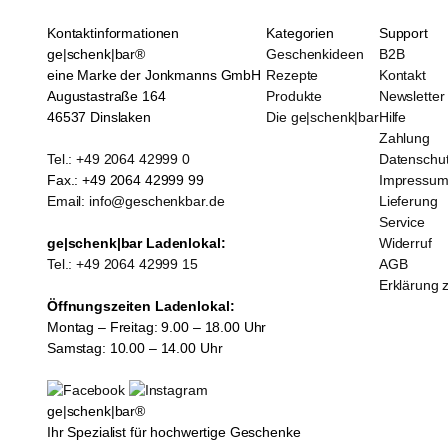
Kontaktinformationen
Kategorien
Support
ge|schenk|bar®
Geschenkideen
B2B
eine Marke der Jonkmanns GmbH
Rezepte
Kontakt
Augustastraße 164
Produkte
Newsletter
46537 Dinslaken
Die ge|schenk|bar
Hilfe
Zahlung
Tel.: +49 2064 42999 0
Datenschu
Fax.: +49 2064 42999 99
Impressu
Email: info@geschenkbar.de
Lieferung
Service
ge|schenk|bar Ladenlokal:
Widerruf
Tel.: +49 2064 42999 15
AGB
Erklärung z
Öffnungszeiten Ladenlokal:
Montag – Freitag: 9.00 – 18.00 Uhr
Samstag: 10.00 – 14.00 Uhr
ge|schenk|bar®
Ihr Spezialist für hochwertige Geschenke