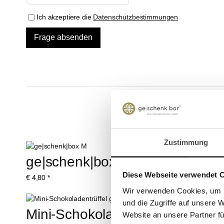
Ich akzeptiere die
Datenschutzbestimmungen
Zustimmung
ge|schenk|box M
Nudel-Gewürzz
Diese Webseite verwendet 
€
4,80
*
100 g (€ 45,00 / kg)
€
4,50
*
Wir verwenden Cookies, um I
und die Zugriffe auf unsere 
Mini-Schokoladentrüffel gemischt 
Website an unsere Partner fü