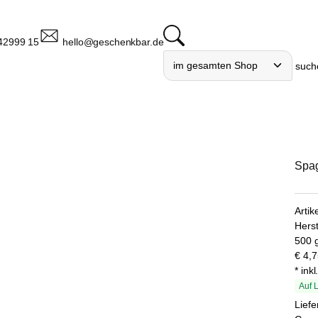
42999 15
hello@geschenkbar.de
such
Spag
Arti
Herst
500 g
€
4,7
* ink
Auf 
Liefe