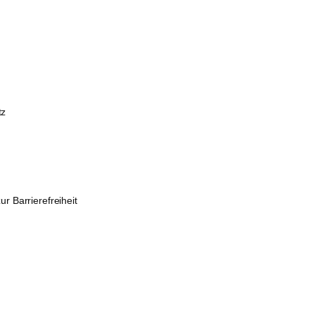
tz
m
ur Barrierefreiheit