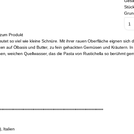
Ges
Stück
Grun
zum Produkt
et so viel wie kleine Schnüre. Mit ihrer rauen Oberfläche eignen sich
n auf Ölbasis und Butter, zu fein gehackten Gemüsen und Kräutern. In 
n, weichen Quellwasser, das die Pasta von Rustichella so berühmt gem
***********************************************************************
, Italien