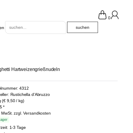
0
en
hetti Hartweizengrießnudeln
kelnummer:
4312
eller:
Rustichella d'Abruzzo
 (€ 9,50 / kg)
5
*
l. MwSt.
zzgl. Versandkosten
Lager
rzeit: 1-3 Tage