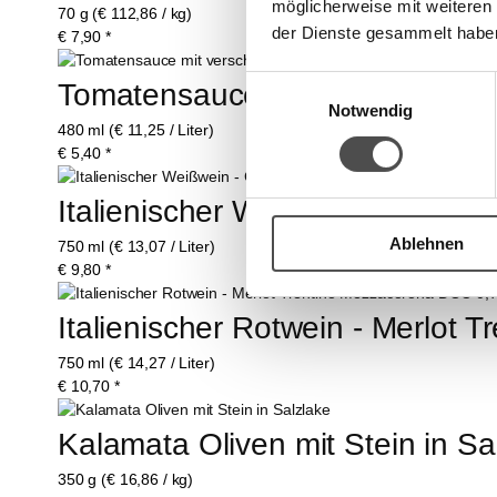
möglicherweise mit weiteren
70 g (€ 112,86 / kg)
der Dienste gesammelt habe
€
7,90
*
Einwilligungsauswahl
Tomatensauce mit versch. Toma
Notwendig
480 ml (€ 11,25 / Liter)
€
5,40
*
Italienischer Weißwein - Char
Ablehnen
750 ml (€ 13,07 / Liter)
€
9,80
*
Italienischer Rotwein - Merlot
750 ml (€ 14,27 / Liter)
€
10,70
*
Kalamata Oliven mit Stein in Sa
350 g (€ 16,86 / kg)