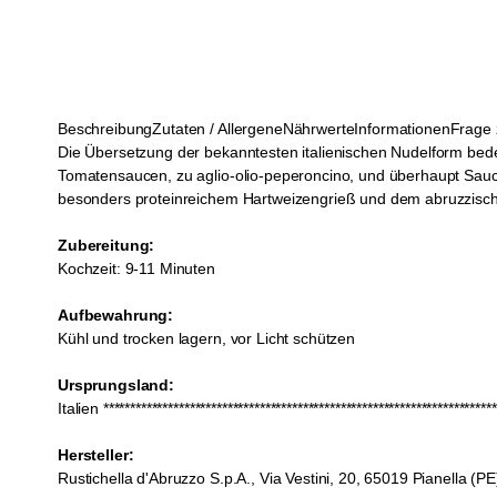
Beschreibung
Zutaten / Allergene
Nährwerte
Informationen
Frage 
Die Übersetzung der bekanntesten italienischen Nudelform bedeut
Tomatensaucen, zu aglio-olio-peperoncino, und überhaupt Sauce
besonders proteinreichem Hartweizengrieß und dem abruzzische
Zubereitung:
Kochzeit: 9-11 Minuten
Aufbewahrung:
Kühl und trocken lagern, vor Licht schützen
Ursprungsland:
Italien *************************************************************************
Hersteller:
Rustichella d'Abruzzo S.p.A., Via Vestini, 20, 65019 Pianella (PE)