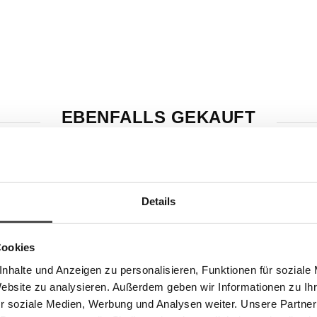
EBENFALLS GEKAUFT
Details
ubereitung - Tomate-Basilikum
Cookies
nhalte und Anzeigen zu personalisieren, Funktionen für soziale
Website zu analysieren. Außerdem geben wir Informationen zu I
- Tartufini dolci misti 10e
r soziale Medien, Werbung und Analysen weiter. Unsere Partner