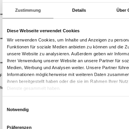
Zustimmung
Details
Über 
*******************************************************************************************
Diese Webseite verwendet Cookies
*******************************************************************************************
Wir verwenden Cookies, um Inhalte und Anzeigen zu persona
Funktionen für soziale Medien anbieten zu können und die Zug
unsere Website zu analysieren. Außerdem geben wir Informa
Ihrer Verwendung unserer Website an unsere Partner für soz
*******************************************************************************************
Medien, Werbung und Analysen weiter. Unsere Partner führe
Informationen möglicherweise mit weiteren Daten zusammen,
CHROT, Branntweinessig, Zucker, 3,9 % Scotch Whisky, Salz,
ihnen bereitgestellt haben oder die sie im Rahmen Ihrer Nut
toffen GROSS-geschrieben.
Dienste gesammelt haben.
Einwilligungsauswahl
Notwendig
Präferenzen