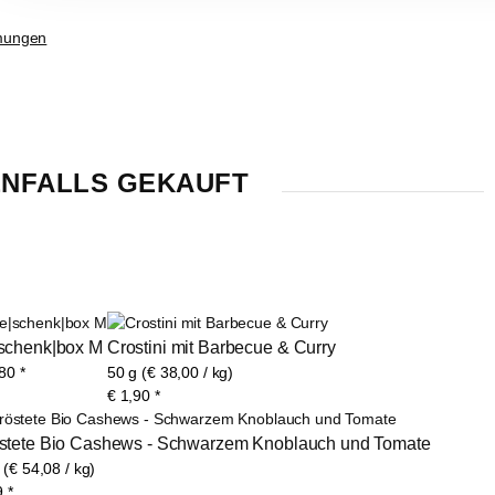
mungen
NFALLS GEKAUFT
schenk|box M
Crostini mit Barbecue & Curry
,80
*
50 g (€ 38,00 / kg)
€
1,90
*
stete Bio Cashews - Schwarzem Knoblauch und Tomate
 (€ 54,08 / kg)
9
*