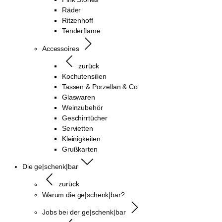
Räder
Ritzenhoff
Tenderflame
Accessoires
zurück
Kochutensilien
Tassen & Porzellan & Co
Glaswaren
Weinzubehör
Geschirrtücher
Servietten
Kleinigkeiten
Grußkarten
Die ge|schenk|bar
zurück
Warum die ge|schenk|bar?
Jobs bei der ge|schenk|bar