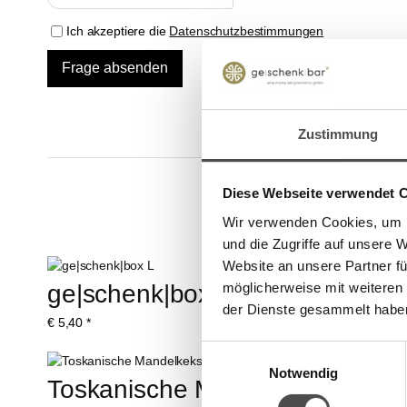
Ich akzeptiere die
Datenschutzbestimmungen
Zustimmung
Diese Webseite verwendet 
Wir verwenden Cookies, um I
und die Zugriffe auf unsere 
Website an unsere Partner fü
ge|schenk|box L
ge|schenk|box
möglicherweise mit weiteren
der Dienste gesammelt habe
€
5,40
*
€
4,80
*
Einwilligungsauswahl
Notwendig
Toskanische Mandelkekse - Gro