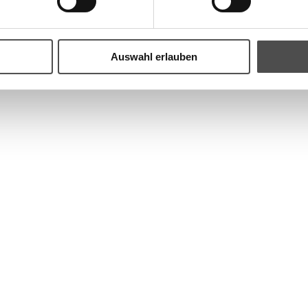
200 g (€ 34,75 / k
€
6,95
*
Auswahl erlauben