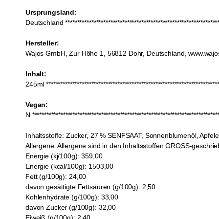
Ursprungsland:
Deutschland *******************************************************************
Hersteller:
Wajos GmbH, Zur Höhe 1, 56812 Dohr, Deutschland, www.wajo
Inhalt:
245ml **************************************************************************
Vegan:
N *******************************************************************************
Inhaltsstoffe:
Zucker, 27 % SENFSAAT, Sonnenblumenöl, Apfelessi
Allergene:
Allergene sind in den Inhaltsstoffen GROSS-geschrie
Energie (kj/100g):
359,00
Energie (kcal/100g):
1503,00
Fett (g/100g):
24,00
davon gesättigte Fettsäuren (g/100g):
2,50
Kohlenhydrate (g/100g):
33,00
davon Zucker (g/100g):
32,00
Eiweiß (g/100g):
2,40