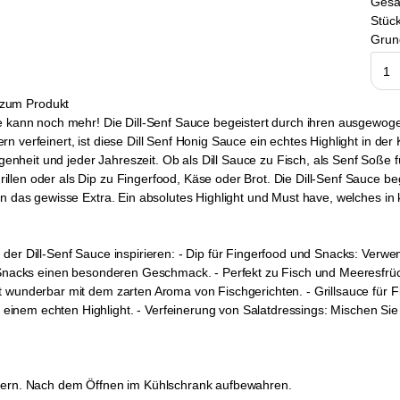
Ges
Stück
Grun
zum Produkt
oße kann noch mehr! Die Dill-Senf Sauce begeistert durch ihren ausgew
n verfeinert, ist diese Dill Senf Honig Sauce ein echtes Highlight in d
eit und jeder Jahreszeit. Ob als Dill Sauce zu Fisch, als Senf Soße für
llen oder als Dip zu Fingerfood, Käse oder Brot. Die Dill-Senf Sauce b
n das gewisse Extra. Ein absolutes Highlight und Must have, welches in k
der Dill-Senf Sauce inspirieren: - Dip für Fingerfood und Snacks: Verwen
n Snacks einen besonderen Geschmack. - Perfekt zu Fisch und Meeresfrüc
 wunderbar mit dem zarten Aroma von Fischgerichten. - Grillsauce für Fl
nem echten Highlight. - Verfeinerung von Salatdressings: Mischen Sie 
agern. Nach dem Öffnen im Kühlschrank aufbewahren.