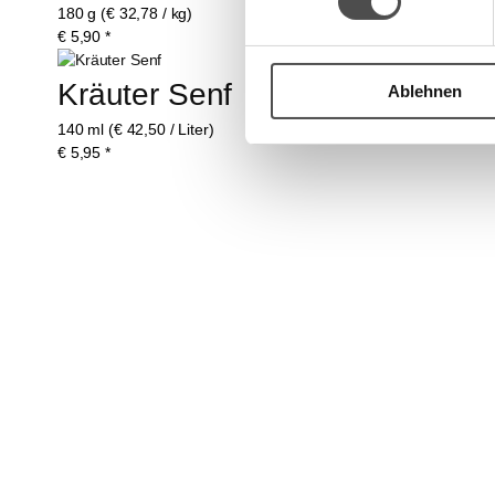
180 g (€ 32,78 / kg)
€
5,90
*
Kräuter Senf
Ablehnen
140 ml (€ 42,50 / Liter)
€
5,95
*