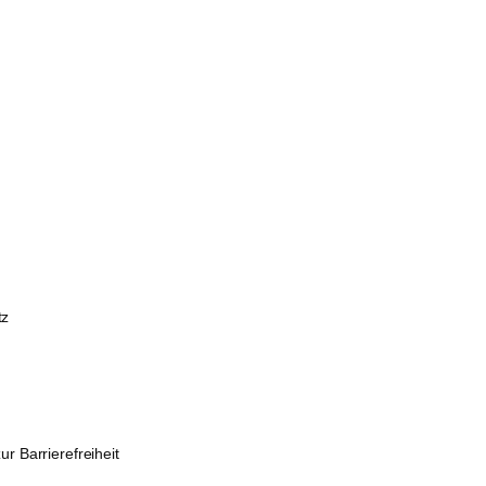
tz
m
ur Barrierefreiheit