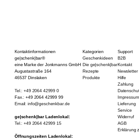
Kontaktinformationen
Kategorien
Support
ge|schenk|bar®
Geschenkideen
B2B
eine Marke der Jonkmanns GmbH
Die ge|schenk|bar
Kontakt
Augustastraße 164
Rezepte
Newsletter
46537 Dinslaken
Produkte
Hilfe
Zahlung
Tel.: +49 2064 42999 0
Datenschu
Fax.: +49 2064 42999 99
Impressu
Email: info@geschenkbar.de
Lieferung
Service
ge|schenk|bar Ladenlokal:
Widerruf
Tel.: +49 2064 42999 15
AGB
Erklärung z
Öffnungszeiten Ladenlokal: