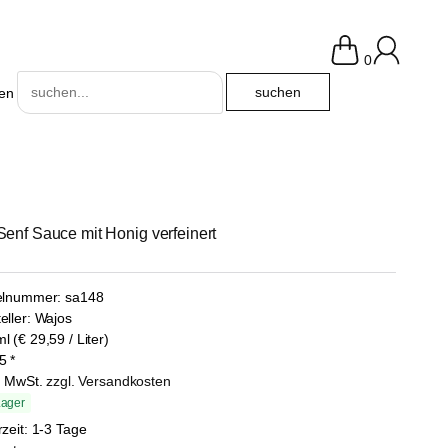
0
en
-Senf Sauce mit Honig verfeinert
kelnummer:
sa148
eller:
Wajos
l (€ 29,59 / Liter)
5
*
l. MwSt.
zzgl. Versandkosten
Lager
rzeit: 1-3 Tage