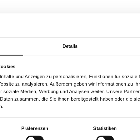
Details
EBENFALLS GEKAUFT
Cookies
nhalte und Anzeigen zu personalisieren, Funktionen für soziale
Website zu analysieren. Außerdem geben wir Informationen zu I
r soziale Medien, Werbung und Analysen weiter. Unsere Partner
 M
Mini Grissini
Craft Beer - Sanavalle 
 Daten zusammen, die Sie ihnen bereitgestellt haben oder die s
n.
250 g (€ 14,40 / kg)
0,33 ml (€ 14.848,48 / Liter)
€
3,60
*
€
4,90
*
Präferenzen
Statistiken
ße Cantuccini mit Mandeln
Fruchtau