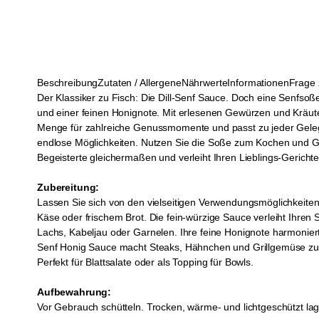
Beschreibung
Zutaten / Allergene
Nährwerte
Informationen
Frage 
Der Klassiker zu Fisch: Die Dill-Senf Sauce. Doch eine Senfs
und einer feinen Honignote. Mit erlesenen Gewürzen und Kräuter
Menge für zahlreiche Genussmomente und passt zu jeder Gelegenh
endlose Möglichkeiten. Nutzen Sie die Soße zum Kochen und Gri
Begeisterte gleichermaßen und verleiht Ihren Lieblings-Gerichte
Zubereitung:
Lassen Sie sich von den vielseitigen Verwendungsmöglichkeiten 
Käse oder frischem Brot. Die fein-würzige Sauce verleiht Ihre
Lachs, Kabeljau oder Garnelen. Ihre feine Honignote harmoniert
Senf Honig Sauce macht Steaks, Hähnchen und Grillgemüse zu ei
Perfekt für Blattsalate oder als Topping für Bowls.
Aufbewahrung:
Vor Gebrauch schütteln. Trocken, wärme- und lichtgeschützt l