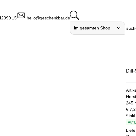
42999 15
hello@geschenkbar.de
such
Dill
Arti
Herst
245 m
€
7,2
* ink
Auf 
Liefe