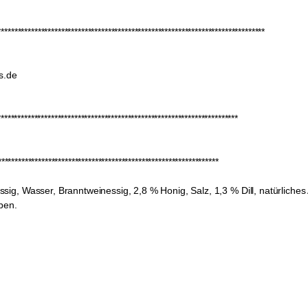
*****************************************************************************
s.de
**********************************************************************
*****************************************************************
g, Wasser, Branntweinessig, 2,8 % Honig, Salz, 1,3 % Dill, natürliches
ben.