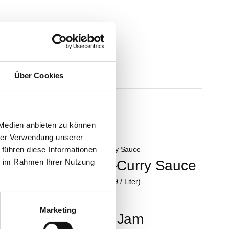
Über Cookies
 Medien anbieten zu können
hrer Verwendung unserer
 führen diese Informationen
aus Italien
Mango-Curry Sauce
ie im Rahmen Ihrer Nutzung
245 ml (€ 29,59 / Liter)
€
7,25
*
Marketing
fstrich - Christmas Jam