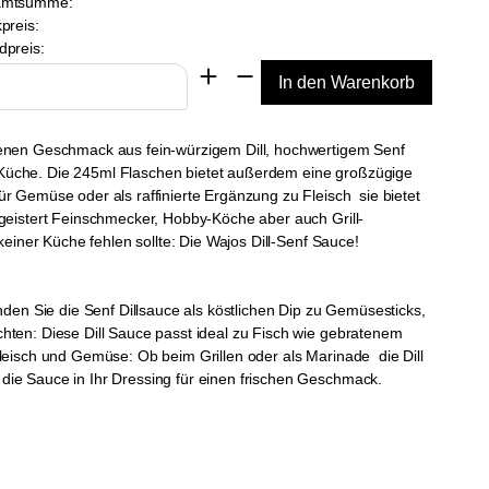
amtsumme:
preis:
dpreis:
ogenen Geschmack aus fein-würzigem Dill, hochwertigem Senf
er Küche. Die 245ml Flaschen bietet außerdem eine großzügige
 Gemüse oder als raffinierte Ergänzung zu Fleisch  sie bietet
egeistert Feinschmecker, Hobby-Köche aber auch Grill-
einer Küche fehlen sollte: Die Wajos Dill-Senf Sauce!
den Sie die Senf Dillsauce als köstlichen Dip zu Gemüsesticks,
hten: Diese Dill Sauce passt ideal zu Fisch wie gebratenem
eisch und Gemüse: Ob beim Grillen oder als Marinade  die Dill
die Sauce in Ihr Dressing für einen frischen Geschmack.