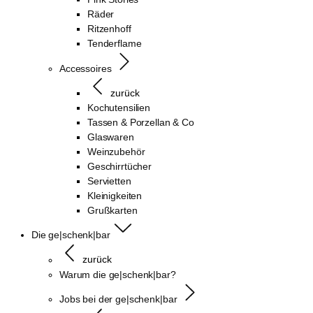
Räder
Ritzenhoff
Tenderflame
Accessoires
zurück
Kochutensilien
Tassen & Porzellan & Co
Glaswaren
Weinzubehör
Geschirrtücher
Servietten
Kleinigkeiten
Grußkarten
Die ge|schenk|bar
zurück
Warum die ge|schenk|bar?
Jobs bei der ge|schenk|bar