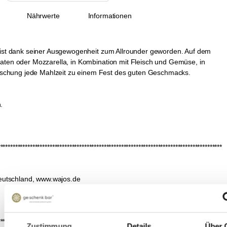
Nährwerte
Informationen
ta ist dank seiner Ausgewogenheit zum Allrounder geworden. Auf dem
maten oder Mozzarella, in Kombination mit Fleisch und Gemüse, in
schung jede Mahlzeit zu einem Fest des guten Geschmacks.
.
*******************************************************************************************
eutschland, www.wajos.de
*******************************************************************************************
Zustimmung
Details
Über 