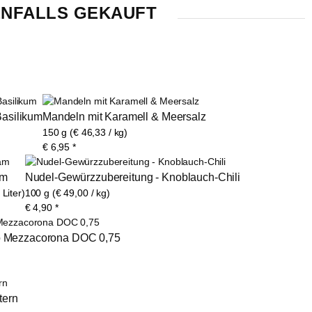
NFALLS GEKAUFT
Basilikum
Mandeln mit Karamell & Meersalz
150 g (€ 46,33 / kg)
€
6,95
*
am
Nudel-Gewürzzubereitung - Knoblauch-Chili
 Liter)
100 g (€ 49,00 / kg)
€
4,90
*
ino Mezzacorona DOC 0,75
tern