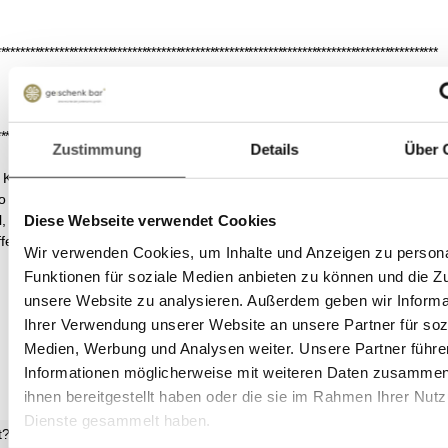
*******************************************************************************************
*******************************************************************************************
Zustimmung
Details
Über 
, Karotte, Zucker, Aromen (MILCH), SELLERIE, Olivenöl, Petersilie,
no Reggiano,gerieben), MOZZARELLA, MOLKENPULVER), Paprika,
Diese Webseite verwendet Cookies
, Säuerungsmittel: Zitronensäure
toffen GROSS-geschrieben.
Wir verwenden Cookies, um Inhalte und Anzeigen zu persona
Funktionen für soziale Medien anbieten zu können und die Zug
unsere Website zu analysieren. Außerdem geben wir Informa
Ihrer Verwendung unserer Website an unsere Partner für soz
Medien, Werbung und Analysen weiter. Unsere Partner führe
Informationen möglicherweise mit weiteren Daten zusammen,
ihnen bereitgestellt haben oder die sie im Rahmen Ihrer Nut
Dienste gesammelt haben.
t?