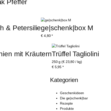
k Pfeffer
h & Petersilie
ge|schenk|box M
€
4,80
*
nien mit Kräutern
Trüffel Tagliolini
250 g (€ 23,80 / kg)
€
5,95
*
Kategorien
Geschenkideen
Die ge|schenk|bar
Rezepte
Produkte