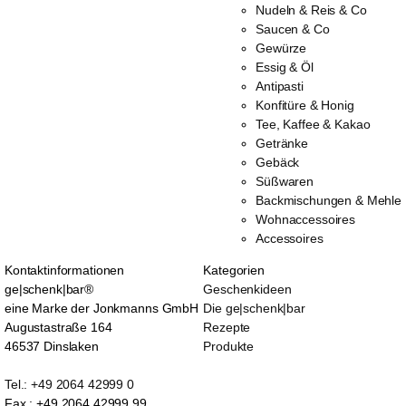
Nudeln & Reis & Co
Saucen & Co
Gewürze
Essig & Öl
Antipasti
Konfitüre & Honig
Tee, Kaffee & Kakao
Getränke
Gebäck
Süßwaren
Backmischungen & Mehle
Wohnaccessoires
Accessoires
Kontaktinformationen
Kategorien
ge|schenk|bar®
Geschenkideen
eine Marke der Jonkmanns GmbH
Die ge|schenk|bar
Augustastraße 164
Rezepte
46537 Dinslaken
Produkte
Tel.: +49 2064 42999 0
Fax.: +49 2064 42999 99