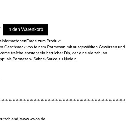
e
Informationen
Frage zum Produkt
igen Geschmack von feinem Parmesan mit ausgewählten Gewürzen und
ème fraîche entsteht ein herrlicher Dip, der eine Vielzahl an
Tipp: als Parmesan- Sahne-Sauce zu Nudeln.
.
*******************************************************************************************
eutschland, www.wajos.de