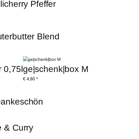
icherry Pfeffer
terbutter Blend
 0,75l
ge|schenk|box M
€
4,80
*
 Dankeschön
e & Curry