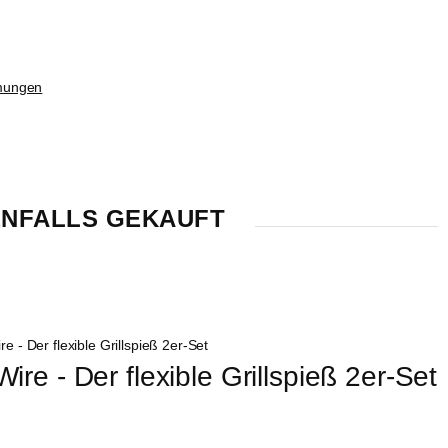
mungen
NFALLS GEKAUFT
Wire - Der flexible Grillspieß 2er-Set