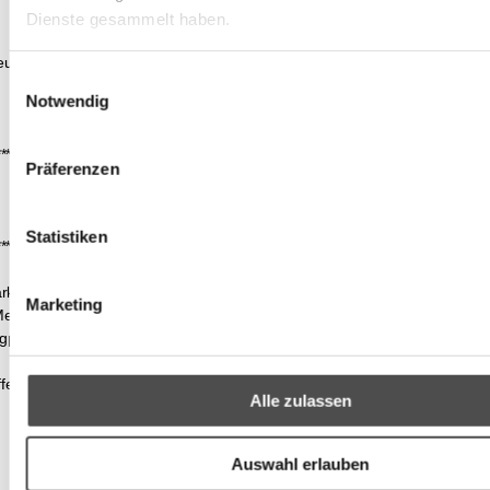
Dienste gesammelt haben.
eutschland, www.wajos.de
Einwilligungsauswahl
Notwendig
*******************************************************************************************
Präferenzen
Statistiken
*******************************************************************************************
k, Maisstärke), 10 % SESAMSAAT, getrocknete Miso Paste
Marketing
ersalz, SESAMÖL, 4% Chillies, Ingwer, Zitronengranulat
igpulver (Honig, Maltodextrin), Korianderblätter, 1% Wakame-
toffen GROSS-geschrieben.
Alle zulassen
Auswahl erlauben