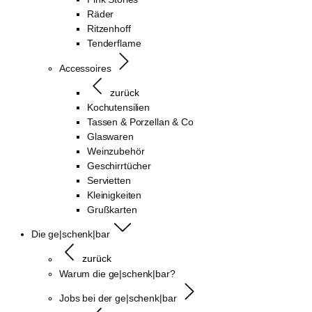
Räder
Ritzenhoff
Tenderflame
Accessoires
zurück
Kochutensilien
Tassen & Porzellan & Co
Glaswaren
Weinzubehör
Geschirrtücher
Servietten
Kleinigkeiten
Grußkarten
Die ge|schenk|bar
zurück
Warum die ge|schenk|bar?
Jobs bei der ge|schenk|bar