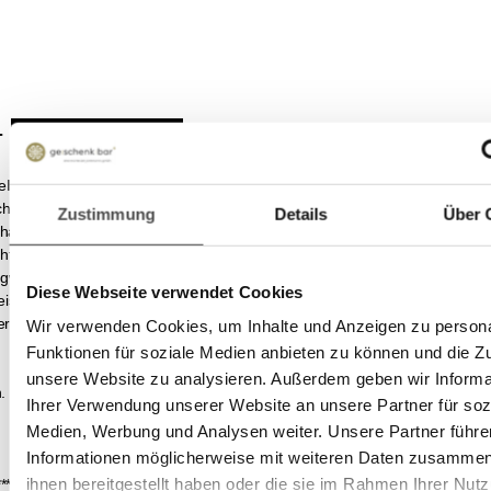
e
Informationen
Frage zum Produkt
ischen Geschmacksrichtungen. Doch seit geraumer Zeit ist eine weitere
Zustimmung
Details
Über 
haben diesem unbeschreiblich fleischigen, würzigen und
t verliehen: mit unserem Umami Blend. Mit Wakame-Alge, Sesam
gwer und Koriander ist dieser Blend ein wahres Geschmackserlebnis!
Diese Webseite verwendet Cookies
leisch, Fisch und Gemüse. Auch in Nudel- und Reisgerichten sowie in
er seine volle Geschmackswelt.
Wir verwenden Cookies, um Inhalte und Anzeigen zu persona
Funktionen für soziale Medien anbieten zu können und die Zug
unsere Website zu analysieren. Außerdem geben wir Informa
.
Ihrer Verwendung unserer Website an unsere Partner für soz
Medien, Werbung und Analysen weiter. Unsere Partner führe
Informationen möglicherweise mit weiteren Daten zusammen,
ihnen bereitgestellt haben oder die sie im Rahmen Ihrer Nut
*******************************************************************************************