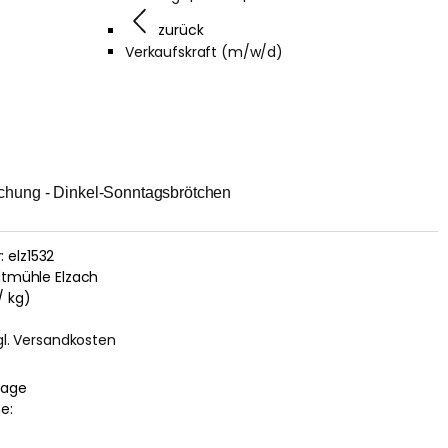
zurück
Verkaufskraft (m/w/d)
chung - Dinkel-Sonntagsbrötchen
:
elz1532
tmühle Elzach
/ kg)
gl. Versandkosten
 Tage
e: