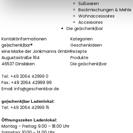
Süßwaren
Backmischungen & Mehle
Wohnaccessoires
Accessoires
Die ge|schenk|bar
Kontaktinformationen
Kategorien
ge|schenk|bar®
Geschenkideen
eine Marke der Jonkmanns GmbH
Rezepte
Augustastraße 164
Produkte
46537 Dinslaken
Die ge|schenk|bar
Tel.: +49 2064 42999 0
Fax.: +49 2064 42999 99
Email: info@geschenkbar.de
ge|schenk|bar Ladenlokal:
Tel.: +49 2064 42999 15
Öffnungszeiten Ladenlokal:
Montag – Freitag: 9.00 – 18.00 Uhr
Samstag: 10.00 – 14.00 Uhr