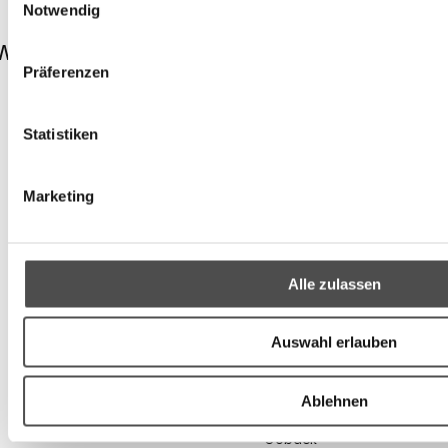
Notwendig
hwarz
Pasta - Osternudeln
Präferenzen
250 g (€ 17,40 / kg)
€
4,35
*
Statistiken
Kategorien
Marketing
Geschenkideen
Rezepte
Produkte
Nudeln & Reis & Co
Alle zulassen
Saucen & Co
Gewürze
Essig & Öl
Auswahl erlauben
Antipasti
Konfitüre & Honig
Tee, Kaffee & Kakao
Ablehnen
Getränke
Gebäck