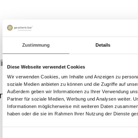
Zustimmung
Details
di albicocche
Diese Webseite verwendet Cookies
Wir verwenden Cookies, um Inhalte und Anzeigen zu personal
soziale Medien anbieten zu können und die Zugriffe auf unse
Außerdem geben wir Informationen zu Ihrer Verwendung uns
imbeere 0,75l
Wildkräuterhonig
Partner für soziale Medien, Werbung und Analysen weiter. U
180 g (€ 66,11 / kg)
Informationen möglicherweise mit weiteren Daten zusammen, d
€
11,90
*
haben oder die sie im Rahmen Ihrer Nutzung der Dienste g
Einwilligungsauswahl