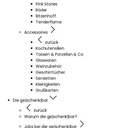
Pink Stories
Räder
Ritzenhoff
Tenderflame
Accessoires
zurück
Kochutensilien
Tassen & Porzellan & Co
Glaswaren
Weinzubehör
Geschirrtücher
Servietten
Kleinigkeiten
Grußkarten
Die ge|schenk|bar
zurück
Warum die ge|schenk|bar?
Jobs bei der ge|schenk|bar